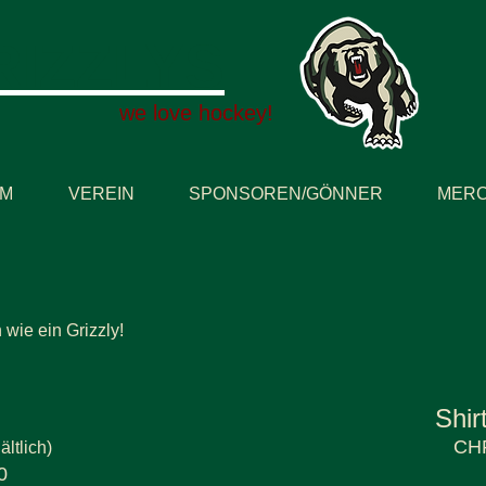
RIZZLYS
we love hockey!
AM
VEREIN
SPONSOREN/GÖNNER
MERC
 wie ein Grizzly!
Shir
CHF
ältlich)
0