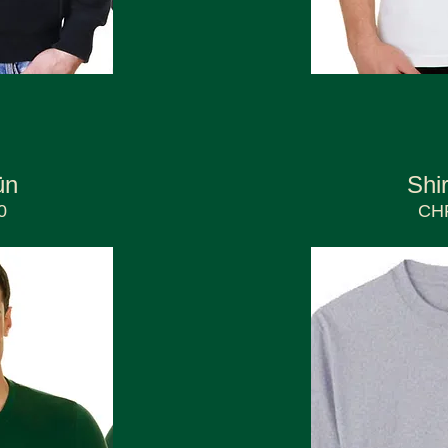
ün
Shi
0
CHF