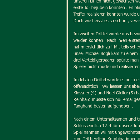
unseren Linien nicht gewachsen war
erste Tor bejubeln konnten . Es bli
Treffer realisieren konnten wurde u
Doch wie heisst es so schön , verar
Im zweiten Drittel wurde uns bewus
werden können . Nach ihren ersten
nahm ersichtlich zu ! Mit teils se
unser Michael Bögli kam zu einem 
drei Verteidigerpaaren spürte man 
Spieler nicht müde und realisierten
Im letzten Drittel wurde es noch e
offensichtlich ! Wir liessen uns a
Klossner (4) und Noel Gfeller (5) 
Reinhard musste sich nur 4mal ges
Fanghand besten aufgehoben .
Nach einem Unterhaltsamen und tr
Schlussendlich 17:4 für unsere Jun
Spiel nahmen wir mit ungewohnten
zum Teil herrliche Kombinationen u