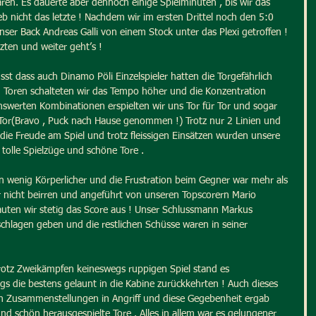
en. Es dauerte aber dennoch einige Spielminuten , bis wir das 
eb nicht das letzte ! Nachdem wir im ersten Drittel noch den 5:0 
nser Back Andreas Galli von einem Stock unter das Plexi getroffen ! 
zten und weiter geht’s !
st dass auch Dinamo Pöli Einzelspieler hatten die Torgefährlich 
 Toren schalteten wir das Tempo höher und die Konzentration 
henswerten Kombinationen erspielten wir uns Tor für Tor und sogar 
Tor(Bravo , Puck nach Hause genommen !) Trotz nur 2 Linien und 
die Freude am Spiel und trotz fleissigen Einsätzen wurden unsere 
 tolle Spielzüge und schöne Tore .
in wenig Körperlicher und die Frustration beim Gegner war mehr als 
ber nicht beirren und angeführt von unseren Topscorern Mario 
bauten wir stetig das Score aus ! Unser Schlussmann Markus 
chlagen geben und die restlichen Schüsse waren in seiner 
otz Zweikämpfen keineswegs ruppigen Spiel stand es 
gs die bestens gelaunt in die Kabine zurückkehrten ! Auch dieses 
 Zusammenstellungen in Angriff und diese Gegebenheit ergab 
nd schön herausgespielte Tore . Alles in allem war es gelungener 