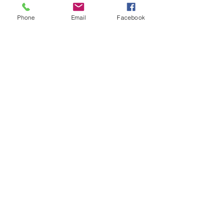
Phone
Email
Facebook
5. Sieg in Folge...
Die Serie hält an...
Jahresauftakt nach Mass...