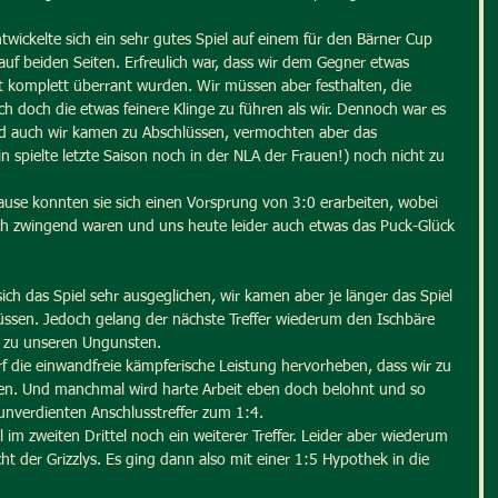
twickelte sich ein sehr gutes Spiel auf einem für den Bärner Cup 
uf beiden Seiten. Erfreulich war, dass wir dem Gegner etwas 
 komplett überrant wurden. Wir müssen aber festhalten, die 
ch doch die etwas feinere Klinge zu führen als wir. Dennoch war es 
nd auch wir kamen zu Abschlüssen, vermochten aber das 
n spielte letzte Saison noch in der NLA der Frauen!) noch nicht zu 
Pause konnten sie sich einen Vorsprung von 3:0 erarbeiten, wobei 
lich zwingend waren und uns heute leider auch etwas das Puck-Glück 
sich das Spiel sehr ausgeglichen, wir kamen aber je länger das Spiel 
ssen. Jedoch gelang der nächste Treffer wiederum den Ischbäre 
0 zu unseren Ungunsten.
f die einwandfreie kämpferische Leistung hervorheben, dass wir zu 
n. Und manchmal wird harte Arbeit eben doch belohnt und so 
unverdienten Anschlusstreffer zum 1:4.
l im zweiten Drittel noch ein weiterer Treffer. Leider aber wiederum 
cht der Grizzlys. Es ging dann also mit einer 1:5 Hypothek in die 