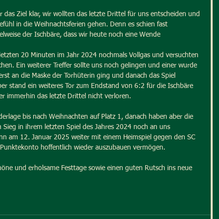
r das Ziel klar, wir wollten das letzte Drittel für uns entscheiden und 
fühl in die Weihnachtsferien gehen. Denn es schien fast 
elweise der Ischbäre, dass wir heute noch eine Wende 
e letzten 20 Minuten im Jahr 2024 nochmals Vollgas und versuchten 
hen. Ein weiterer Treffer sollte uns noch gelingen und einer wurde 
erst an die Maske der Torhüterin ging und danach das Spiel 
 stand ein weiteres Tor zum Endstand von 6:2 für die Ischbäre 
ber immerhin das letzte Drittel nicht verloren.
iederlage bis nach Weihnachten auf Platz 1, danach haben aber die 
m Sieg in ihrem letzten Spiel des Jahres 2024 noch an uns 
ann am 12. Januar 2025 weiter mit einem Heimspiel gegen den SC 
r Punktekonto hoffentlich wieder auszubauen vermögen.
öne und erholsame Festtage sowie einen guten Rutsch ins neue 