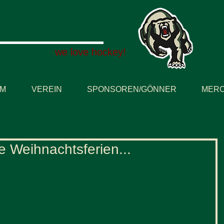
RIZZLYS
we love hockey!
AM
VEREIN
SPONSOREN/GÖNNER
MERC
e Weihnachtsferien...