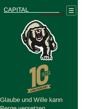
GRIZZLYS
CAPITAL
we love hockey!
Glaube und Wille kann
Berge versetzen…