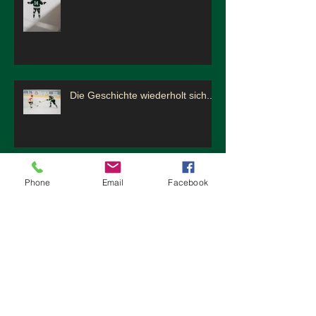
Die Geschichte wiederholt sich...
Eine Serie musste heute enden...
Phone
Email
Facebook
5. Sieg in Folge...